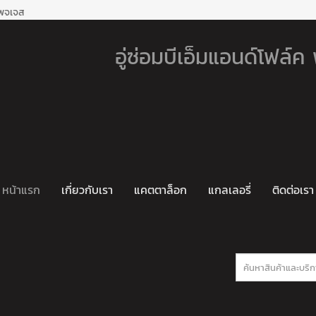
เพจเจส
อู่ซ่อมบีเอ็มแอนด์โฟล์
หน้าแรก
เกี่ยวกับเรา
แคตตาล็อก
แกลเลอรี่
ติดต่อเรา