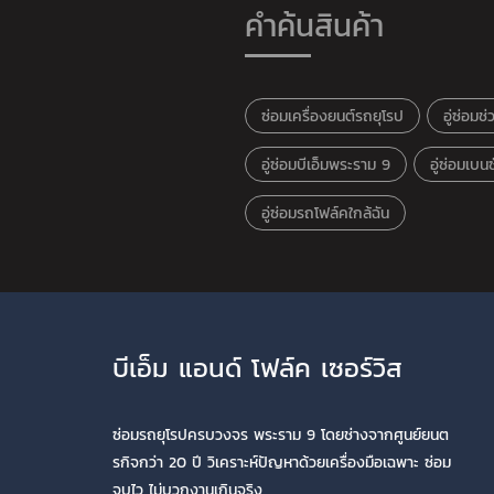
คำค้นสินค้า
ซ่อมเครื่องยนต์รถยุโรป
อู่ซ่อมช
อู่ซ่อมบีเอ็มพระราม 9
อู่ซ่อมเบ
อู่ซ่อมรถโฟล์คใกล้ฉัน
บีเอ็ม แอนด์ โฟล์ค เซอร์วิส
ซ่อมรถยุโรปครบวงจร พระราม 9 โดยช่างจากศูนย์ยนต
รกิจกว่า 20 ปี วิเคราะห์ปัญหาด้วยเครื่องมือเฉพาะ ซ่อม
จบไว ไม่บวกงานเกินจริง