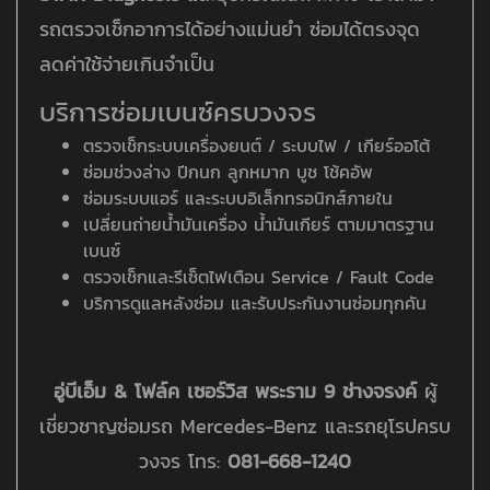
รถตรวจเช็กอาการได้อย่างแม่นยำ ซ่อมได้ตรงจุด
ลดค่าใช้จ่ายเกินจำเป็น
บริการซ่อมเบนซ์ครบวงจร
ตรวจเช็กระบบเครื่องยนต์ / ระบบไฟ / เกียร์ออโต้
ซ่อมช่วงล่าง ปีกนก ลูกหมาก บูช โช้คอัพ
ซ่อมระบบแอร์ และระบบอิเล็กทรอนิกส์ภายใน
เปลี่ยนถ่ายน้ำมันเครื่อง น้ำมันเกียร์ ตามมาตรฐาน
เบนซ์
ตรวจเช็กและรีเซ็ตไฟเตือน Service / Fault Code
บริการดูแลหลังซ่อม และรับประกันงานซ่อมทุกคัน
อู่บีเอ็ม & โฟล์ค เซอร์วิส พระราม 9 ช่างจรงค์
ผู้
เชี่ยวชาญซ่อมรถ Mercedes-Benz และรถยุโรปครบ
วงจร โทร:
081-668-1240