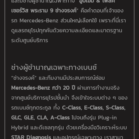
และมีช่างผู้ชำนาญเฉพาะทาง “
อู่บีเอ็ม & โฟล์ค
เซอร์วิส พระราม 9 ช่างจรงค์
” คือคำตอบที่เจ้าของ
รถ Mercedes-Benz ส่วนใหญ่เลือกใช้ เพราะที่นี่เรา
ดูแลรถยุโรปทุกคันด้วยความละเอียดและมาตรฐาน
ระดับศูนย์บริการ
ช่างผู้ชำนาญเฉพาะทางเบนซ์
“ช่างจรงค์” และทีมงานมีประสบการณ์ซ่อม
Mercedes-Benz กว่า 20 ปี
ผ่านการทำงานจริง
จากศูนย์บริการยุโรปชั้นนำ จึงเข้าใจระบบต่าง ๆ ของ
รถเบนซ์ทุกตระกูล ทั้ง
C-Class, E-Class, S-Class,
GLC, GLE, CLA, A-Class
ไปจนถึงรุ่น Plug-in
Hybrid และดีเซลทุกรุ่น ด้วยเครื่องมือวิเคราะห์ระบบ
STAR Diagnosis
และอุปกรณ์เฉพาะทาง เราสามา