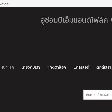
เพจเจส
อู่ซ่อมบีเอ็มแอนด์โฟล์
หน้าแรก
เกี่ยวกับเรา
แคตตาล็อก
แกลเลอรี่
ติดต่อเรา