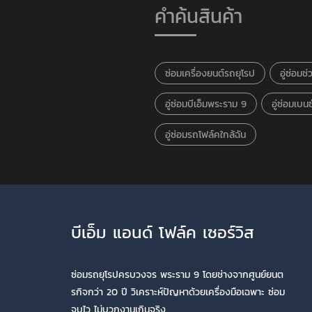
คำค้นสินค้า
ซ่อมเครื่องยนต์รถยุโรป
อู่ซ่อมช
อู่ซ่อมบีเอ็มพระราม 9
อู่ซ่อมเบ
อู่ซ่อมรถโฟล์คใกล้ฉัน
บีเอ็ม แอนด์ โฟล์ค เซอร์วิส
ซ่อมรถยุโรปครบวงจร พระราม 9 โดยช่างจากศูนย์ยนต
รกิจกว่า 20 ปี วิเคราะห์ปัญหาด้วยเครื่องมือเฉพาะ ซ่อม
จบไว ไม่บวกงานเกินจริง